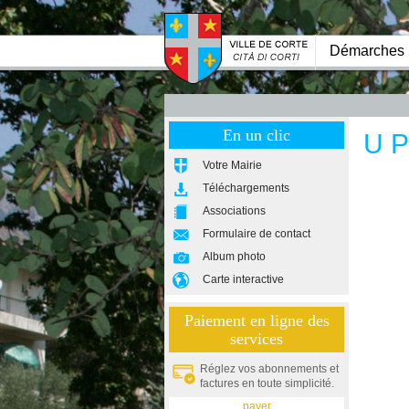
Démarches
En un clic
U P
Votre Mairie
Téléchargements
Associations
Formulaire de contact
Album photo
Carte interactive
Paiement en ligne des
services
Réglez vos abonnements et
factures en toute simplicité.
payer