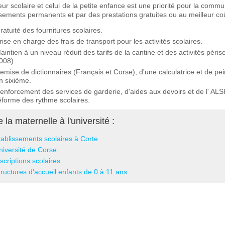
eur scolaire et celui de la petite enfance est une priorité pour la co
ssements permanents et par des prestations gratuites ou au meilleur coû
ratuité des fournitures scolaires.
rise en charge des frais de transport pour les activités scolaires.
aintien à un niveau réduit des tarifs de la cantine et des activités pér
008).
emise de dictionnaires (Français et Corse), d'une calculatrice et de pe
n sixième.
enforcement des services de garderie, d'aides aux devoirs et de l' A
éforme des rythme scolaires.
 la maternelle à l'université :
tablissements scolaires à Corte
niversité de Corse
scriptions scolaires
tructures d'accueil enfants de 0 à 11 ans