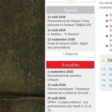
Le sect
investi
Agenda
G
12 août 2026
P
Renaissance de l'Orgue Corse
présente le Festival CIMBALATA
M
2
12 août 2026
U Teatrinu - "U Revizor"
R
13 septembre 2026
e
Festa di l'associi 2026 - Appel
R
aux associations
r
+ d'agenda
De
Actualités
E
1 septembre 2026
U
Recrutement de services
civiques
In
31 août 2026
S
Piscine municipale : Fermeture
estivale du 4 juillet au 30 août ...
25 août 2026
OPAH - Congés estivaux : Les
permanences des mardi 4, 11 et
18 ...