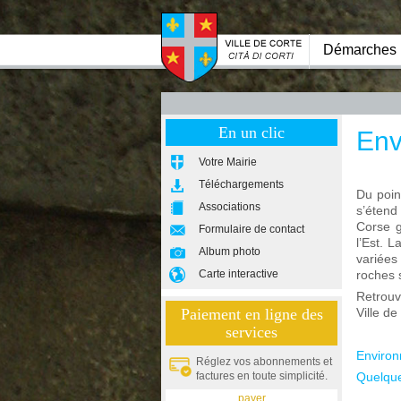
Démarches
En un clic
Env
Votre Mairie
Téléchargements
Du poin
Associations
s’étend
Corse g
Formulaire de contact
l’Est. 
Album photo
variées
Carte interactive
roches 
Retrouv
Paiement en ligne des
Ville de
services
Environ
Réglez vos abonnements et
factures en toute simplicité.
Quelque
payer