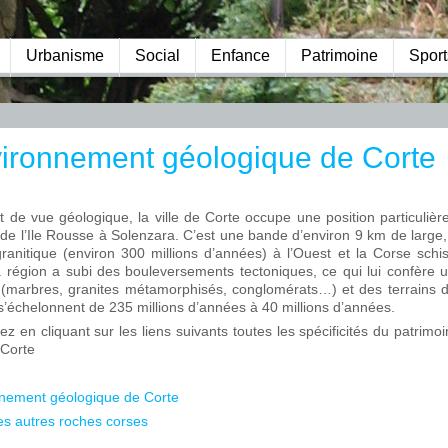
Urbanisme
Social
Enfance
Patrimoine
Sport
ironnement géologique de Corte
t de vue géologique, la ville de Corte occupe une position particuliè
 de l’Ile Rousse à Solenzara. C’est une bande d’environ 9 km de large,
ranitique (environ 300 millions d’années) à l’Ouest et la Corse schi
La région a subi des bouleversements tectoniques, ce qui lui confère
 (marbres, granites métamorphisés, conglomérats…) et des terrains 
s’échelonnent de 235 millions d’années à 40 millions d’années.
ez en cliquant sur les liens suivants toutes les spécificités du patrim
 Corte
nement géologique de Corte
s autres roches corses