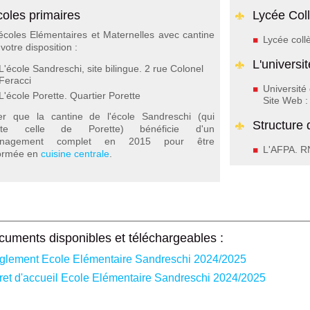
oles primaires
Lycée Col
coles Elémentaires et Maternelles avec cantine
Lycée coll
votre disposition :
L'universit
L'école Sandreschi, site bilingue. 2 rue Colonel
Feracci
Université
L'école Porette. Quartier Porette
Site Web 
er que la cantine de l'école Sandreschi (qui
Structure 
ente celle de Porette) bénéficie d'un
énagement complet en 2015 pour être
L'AFPA. RN
formée en
cuisine centrale
.
cuments disponibles et téléchargeables :
glement Ecole Elémentaire Sandreschi 2024/2025
vret d'accueil Ecole Elémentaire Sandreschi 2024/2025