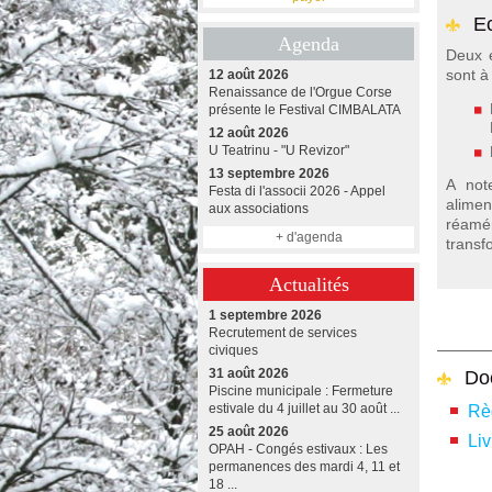
Ec
Agenda
Deux é
sont à 
12 août 2026
Renaissance de l'Orgue Corse
présente le Festival CIMBALATA
12 août 2026
U Teatrinu - "U Revizor"
13 septembre 2026
A not
Festa di l'associi 2026 - Appel
alim
aux associations
réam
+ d'agenda
trans
Actualités
1 septembre 2026
Recrutement de services
civiques
31 août 2026
Do
Piscine municipale : Fermeture
estivale du 4 juillet au 30 août ...
Rè
25 août 2026
Li
OPAH - Congés estivaux : Les
permanences des mardi 4, 11 et
18 ...