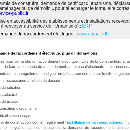
ermis de construire, demande de certificat d'urbanisme, déclarat
'aménager ou de démolir..., pour télécharger le formulaire corr
rvice-public.fr
se en accessibilité des établissements et installations recevant
 à renvoyer au service de l'Urbanisme) :
ERP
emande de raccordement électrique :
www.corse.edf.fr
ande de raccordement électrique, plus d'informations :
s pour demander un raccordement électrique : Lors de la construction, et apr
ent de faire la demande de raccordement au réseau d’électricité. Il est nécessa
de se fait intégralement en ligne, en créant son compte sur le site du gestio
s nécessaires à l’étude du dossier :
n de situation
n cadastral
an de masse
torisation d’urbanisme
tificat d’adressage.
ojet de construction contient également
l’installation de panneaux solaires,
il 
ormer le gestionnaire de réseau dès la demande de raccordement, afin qu’il