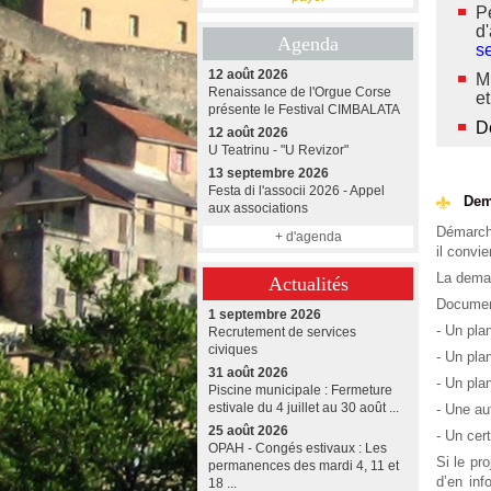
P
d
Agenda
se
12 août 2026
Mi
Renaissance de l'Orgue Corse
et
présente le Festival CIMBALATA
D
12 août 2026
U Teatrinu - "U Revizor"
13 septembre 2026
Festa di l'associi 2026 - Appel
Dem
aux associations
Démarche
+ d'agenda
il convi
La deman
Actualités
Document
1 septembre 2026
- Un pla
Recrutement de services
civiques
- Un pla
31 août 2026
- Un pl
Piscine municipale : Fermeture
estivale du 4 juillet au 30 août ...
- Une au
25 août 2026
- Un cer
OPAH - Congés estivaux : Les
Si le pr
permanences des mardi 4, 11 et
d’en inf
18 ...