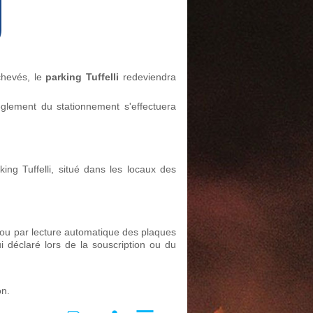
chevés, le
parking Tuffelli
redeviendra
èglement du stationnement s'effectuera
ng Tuffelli, situé dans les locaux des
ou par lecture automatique des plaques
ui déclaré lors de la souscription ou du
on.