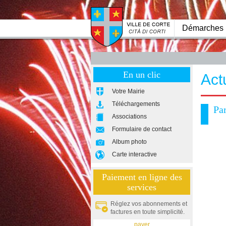
Démarches
En un clic
Act
Votre Mairie
Téléchargements
Par
Associations
Formulaire de contact
Album photo
Carte interactive
Paiement en ligne des
services
Réglez vos abonnements et
factures en toute simplicité.
payer