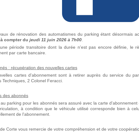
vaux de rénovation des automatismes du parking étant désormais a
 à compter du
jeudi 11 juin 2026 à 7h00
.
une période transitoire dont la durée n'est pas encore définie, le r
ent par carte bancaire.
és : récupération des nouvelles cartes
velles cartes d'abonnement sont à retirer auprès du service du parki
s Techniques, 2 Colonel Feracci.
s des abonnés
 au parking pour les abonnés sera assuré avec la carte d'abonnement 
riculation, à condition que le véhicule utilisé corresponde bien à cel
llement de l'abonnement.
e de Corte vous remercie de votre compréhension et de votre coopérati