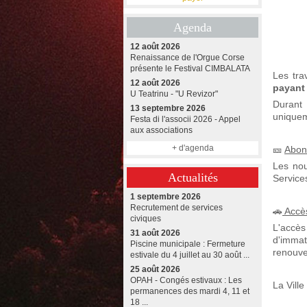
Agenda
12 août 2026
Renaissance de l'Orgue Corse
présente le Festival CIMBALATA
Les tra
12 août 2026
payant
U Teatrinu - "U Revizor"
Durant 
13 septembre 2026
uniquem
Festa di l'associi 2026 - Appel
aux associations
+ d'agenda
🎫
Abonn
Les nou
Actualités
Service
1 septembre 2026
Recrutement de services
🚗
Accè
civiques
L'accès
31 août 2026
d'immat
Piscine municipale : Fermeture
renouve
estivale du 4 juillet au 30 août ...
25 août 2026
OPAH - Congés estivaux : Les
La Vill
permanences des mardi 4, 11 et
18 ...